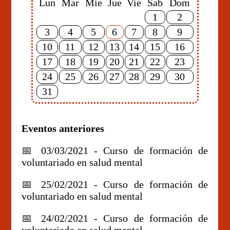
Lun
Mar
Mie
Jue
Vie
Sab
Dom
1
2
3
4
5
6
7
8
9
10
11
12
13
14
15
16
17
18
19
20
21
22
23
24
25
26
27
28
29
30
31
Eventos anteriores
📅 03/03/2021 - Curso de formación de
voluntariado en salud mental
📅 25/02/2021 - Curso de formación de
voluntariado en salud mental
📅 24/02/2021 - Curso de formación de
voluntariado en salud mental