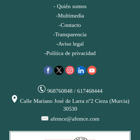
- Quién somos
-Multimedia
-Contacto
-Transparencia
-Aviso legal
-Política de privacidad
968760848 / 617468444
Calle Mariano José de Larra nº2 Cieza (Murcia)
30530
afemce@afemce.com