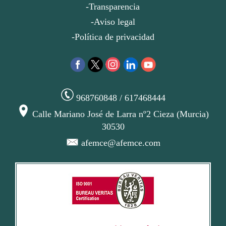
-Transparencia
-Aviso legal
-Política de privacidad
968760848 / 617468444
Calle Mariano José de Larra nº2 Cieza (Murcia)
30530
afemce@afemce.com