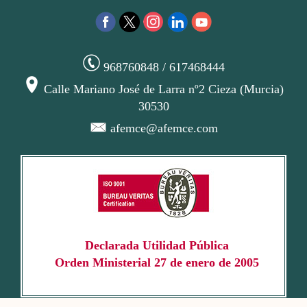
968760848 / 617468444
Calle Mariano José de Larra nº2 Cieza (Murcia)
30530
afemce@afemce.com
Declarada Utilidad Pública
Orden Ministerial 27 de enero de 2005