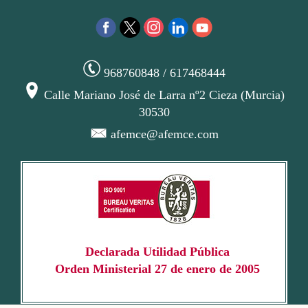
968760848 / 617468444
Calle Mariano José de Larra nº2 Cieza (Murcia)
30530
afemce@afemce.com
Declarada Utilidad Pública
Orden Ministerial 27 de enero de 2005